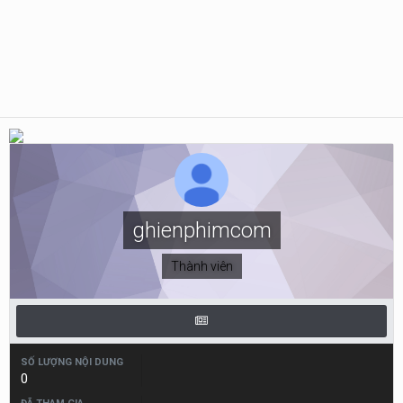
ghienphimcom
Thành viên
SỐ LƯỢNG NỘI DUNG
0