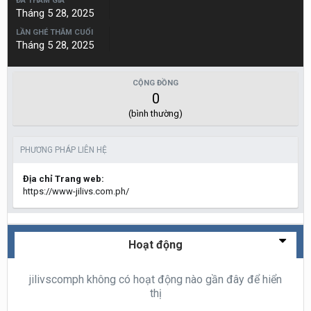
ĐÃ THAM GIA
Tháng 5 28, 2025
LẦN GHÉ THĂM CUỐI
Tháng 5 28, 2025
CỘNG ĐỒNG
0
(bình thường)
PHƯƠNG PHÁP LIÊN HỆ
Địa chỉ Trang web:
https://www-jilivs.com.ph/
Hoạt động
jilivscomph không có hoạt động nào gần đây để hiển
thị