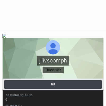
jilivscomph
Thành viên
SỐ LƯỢNG NỘI DUNG
0