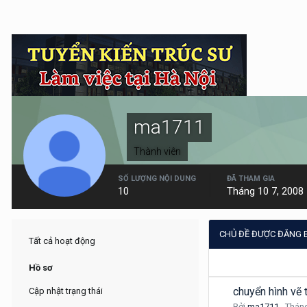
ma1711
Thành viên
SỐ LƯỢNG NỘI DUNG
ĐÃ THAM GIA
10
Tháng 10 7, 2008
CHỦ ĐỀ ĐƯỢC ĐĂNG 
Tất cả hoạt động
Hồ sơ
chuyển hình vẽ
Cập nhật trạng thái
Bởi
ma1711
,
Tháng