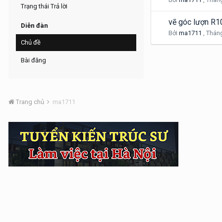
Trạng thái Trả lời
vẽ góc lượn R1
Diễn đàn
Bởi
ma1711
,
Tháng
Chủ đề
Bài đăng
Trang chủ
ma1711