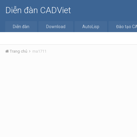
Diễn đàn CADViet
Diễn đàn
Download
AutoLisp
Đào tạo C
Trang chủ
ma1711