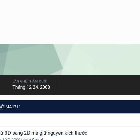
LẦN GHÉ THĂM CUỐI
Tháng 12 24, 2008
BỞI MA1711
 từ 3D sang 2D mà giữ nguyên kích thước
 10 7, 2008
trong
Cơ khí