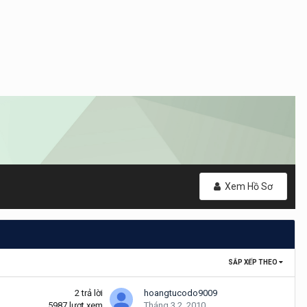
Xem Hồ Sơ
SẮP XẾP THEO
2
trả lời
hoangtucodo9009
5987
lượt xem
Tháng 3 2, 2010