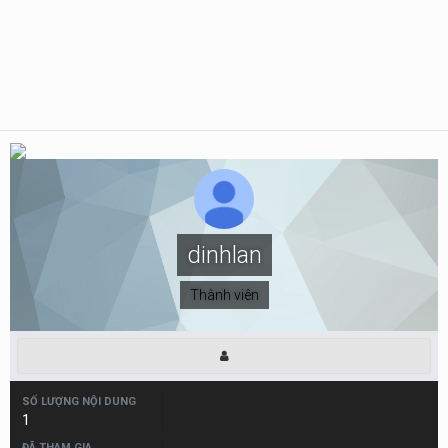
dinhlan
Thành viên
SỐ LƯỢNG NỘI DUNG
1
ĐÃ THAM GIA