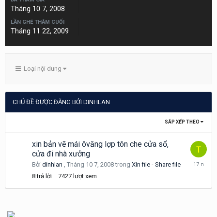
Tháng 10 7, 2008
LẦN GHÉ THĂM CUỐI
Tháng 11 22, 2009
Loại nội dung
CHỦ ĐỀ ĐƯỢC ĐĂNG BỞI DINHLAN
SẮP XẾP THEO
xin bản vẽ mái ôvăng lợp tôn che cửa sổ,
cửa đi nhà xưởng
Tháng
Bởi
dinhlan
,
Tháng 10 7, 2008
trong
Xin file - Share file
10
8
trả lời
7427
lượt xem
11,
2008