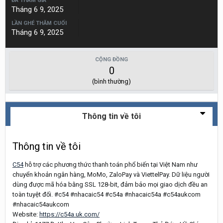
ĐÃ THAM GIA
Tháng 6 9, 2025
LẦN GHÉ THĂM CUỐI
Tháng 6 9, 2025
CỘNG ĐỒNG
0
(bình thường)
Thông tin về tôi
Thông tin về tôi
C54
hỗ trợ các phương thức thanh toán phổ biến tại Việt Nam như
chuyển khoản ngân hàng, MoMo, ZaloPay và ViettelPay. Dữ liệu người
dùng được mã hóa bằng SSL 128-bit, đảm bảo mọi giao dịch đều an
toàn tuyệt đối. #c54 #nhacaic54 #c54a #nhacaic54a #c54aukcom
#nhacaic54aukcom
Website:
https://c54a.uk.com/