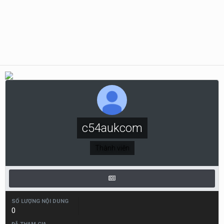
c54aukcom
Thành viên
SỐ LƯỢNG NỘI DUNG
0