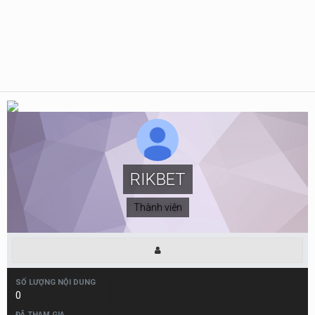
RIKBET
Thành viên
SỐ LƯỢNG NỘI DUNG
0
ĐÃ THAM GIA