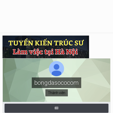
bongdasococom
Thành viên