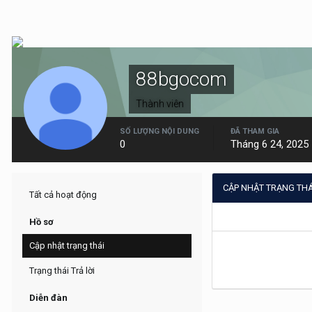
88bgocom
Thành viên
SỐ LƯỢNG NỘI DUNG
ĐÃ THAM GIA
0
Tháng 6 24, 2025
CẬP NHẬT TRẠNG TH
Tất cả hoạt động
Hồ sơ
Cập nhật trạng thái
Trạng thái Trả lời
Diễn đàn