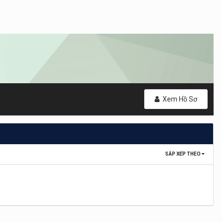
Xem Hồ Sơ
SẮP XẾP THEO