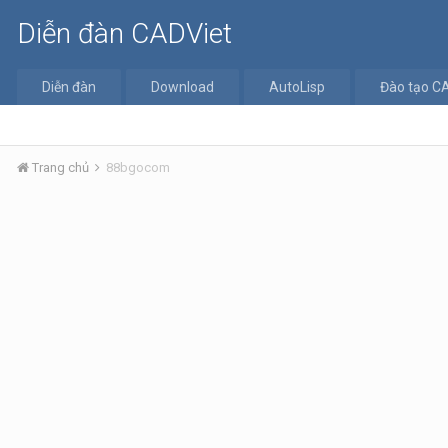
Diễn đàn CADViet
Diễn đàn
Download
AutoLisp
Đào tạo C
Trang chủ
88bgocom