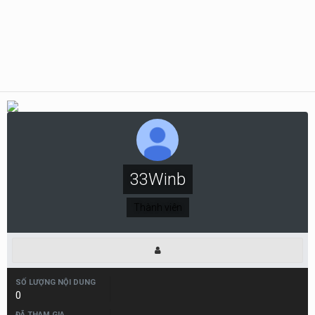
33Winb
Thành viên
SỐ LƯỢNG NỘI DUNG
0
ĐÃ THAM GIA