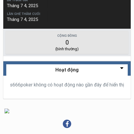
ĐÃ THAM GIA
Tháng 7 4, 2025
LẦN GHÉ THĂM CUỐI
Tháng 7 4, 2025
CỘNG ĐỒNG
0
(bình thường)
Hoạt động
s666poker không có hoạt động nào gần đây để hiển thị