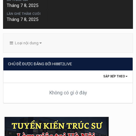
Tháng 7 8, 2025
LẦN GHÉ THĂM CUỐI
Tháng 7 8, 2025
Loại nội dung
CHỦ ĐỀ ĐƯỢC ĐĂNG BỞI HI88T2LIVE
SẮP XẾP THEO
Không có gì ở đây