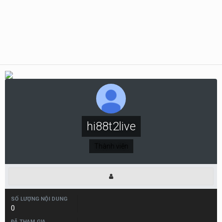
hi88t2live
Thành viên
SỐ LƯỢNG NỘI DUNG
0
ĐÃ THAM GIA