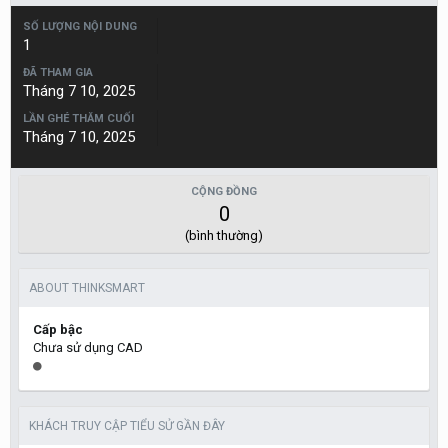
SỐ LƯỢNG NỘI DUNG
1
ĐÃ THAM GIA
Tháng 7 10, 2025
LẦN GHÉ THĂM CUỐI
Tháng 7 10, 2025
CỘNG ĐỒNG
0
(bình thường)
ABOUT THINKSMART
Cấp bậc
Chưa sử dụng CAD
KHÁCH TRUY CẬP TIỂU SỬ GẦN ĐÂY