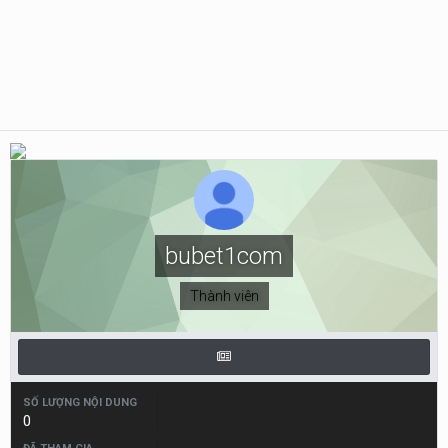
bubet1com
Thành viên
SỐ LƯỢNG NỘI DUNG
0