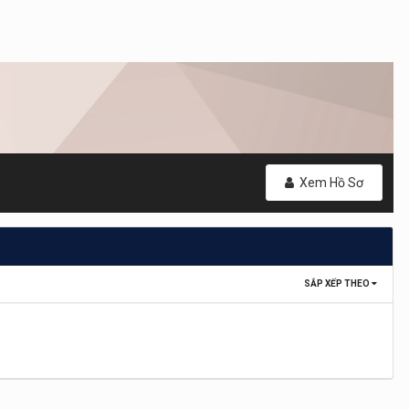
Xem Hồ Sơ
SẮP XẾP THEO