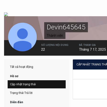
Devin645645
Thành viên
SỐ LƯỢNG NỘI DUNG
ĐÃ THAM GIA
22
Tháng 7 17, 2025
CẬP NHẬT TRẠNG THÁ
Tất cả hoạt động
Hồ sơ
Cập nhật trạng thái
Trạng thái Trả lời
Diễn đàn