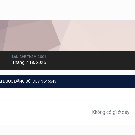
LẦN GHÉ THĂM CUỐI
Tháng 7 18, 2025
I ĐƯỢC ĐĂNG BỞI DEVIN645645
Không có gì ở đây