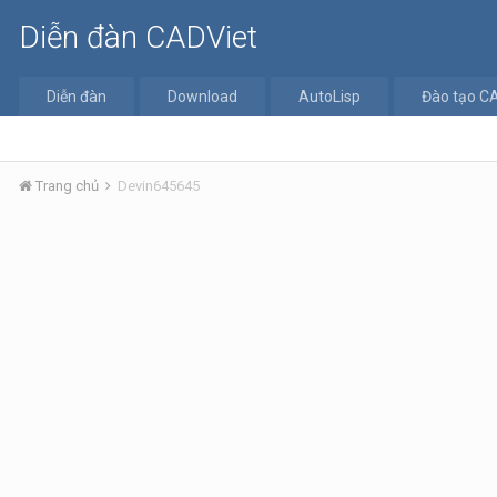
Diễn đàn CADViet
Diễn đàn
Download
AutoLisp
Đào tạo C
Trang chủ
Devin645645