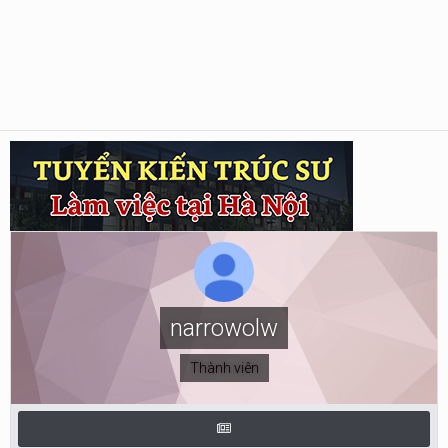
narrowolw
Thành viên