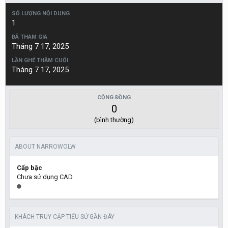
SỐ LƯỢNG NỘI DUNG
1
ĐÃ THAM GIA
Tháng 7 17, 2025
LẦN GHÉ THĂM CUỐI
Tháng 7 17, 2025
CỘNG ĐỒNG
0
(bình thường)
ABOUT NARROWOLW
Cấp bậc
Chưa sử dụng CAD
KHÁCH TRUY CẬP TIỂU SỬ GẦN ĐÂY