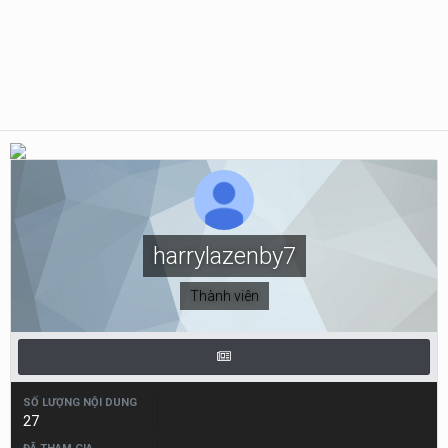
harrylazenby7
Thành viên
SỐ LƯỢNG NỘI DUNG
27