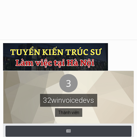
32winvoicedevs
Thành viên