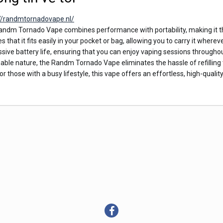
://randmtornadovape.nl/
ndm Tornado Vape combines performance with portability, making it th
s that it fits easily in your pocket or bag, allowing you to carry it wherev
sive battery life, ensuring that you can enjoy vaping sessions throughou
able nature, the Randm Tornado Vape eliminates the hassle of refilling t
for those with a busy lifestyle, this vape offers an effortless, high-qual
.