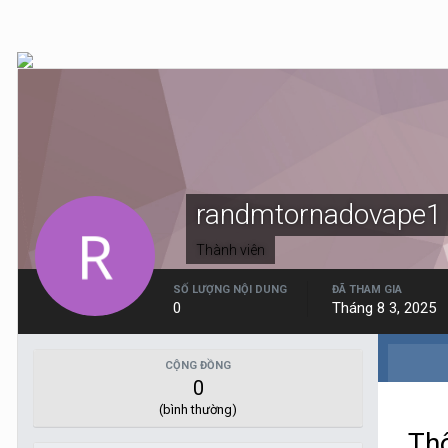
randmtornadovape1
Thành viên
SỐ LƯỢNG NỘI DUNG
ĐÃ THAM GIA
0
Tháng 8 3, 2025
CỘNG ĐỒNG
0
(bình thường)
Thô