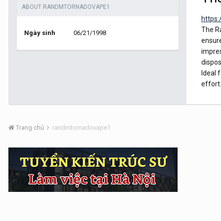
ABOUT RANDMTORNADOVAPE1
https
The Ra
Ngày sinh
06/21/1998
ensure
impres
dispos
Ideal 
effort
Trang chủ
randmtornadovape1