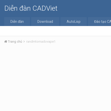
Diễn đàn CADViet
Diễn đàn
Download
AutoLisp
Đào tạo C
Trang chủ
randmtornadovape1