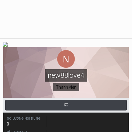
new88love4
Thành viên
SỐ LƯỢNG NỘI DUNG
0