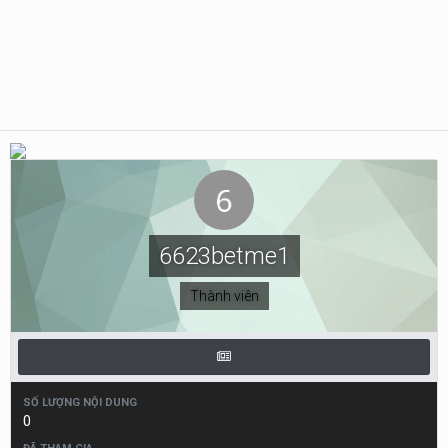
6623betme1
Thành viên
SỐ LƯỢNG NỘI DUNG
0