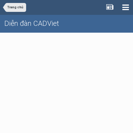
Trang chủ
Diễn đàn CADViet