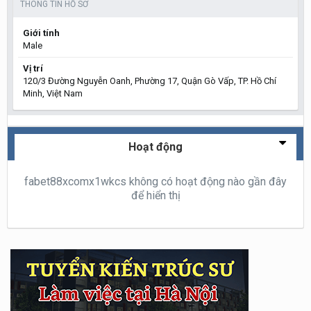
THÔNG TIN HỒ SƠ
Giới tính
Male
Vị trí
120/3 Đường Nguyễn Oanh, Phường 17, Quận Gò Vấp, TP. Hồ Chí
Minh, Việt Nam
Hoạt động
fabet88xcomx1wkcs không có hoạt động nào gần đây
để hiển thị