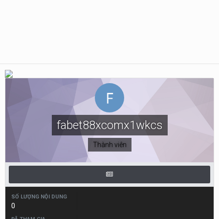
fabet88xcomx1wkcs
Thành viên
SỐ LƯỢNG NỘI DUNG
0