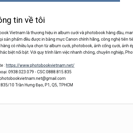
ng tin về tôi
ook Vietnam là thương hiệu in album cưới và photobook hàng đầu, mang 
Mọi sản phẩm đều được in bằng mực Canon chính hãng, công nghệ tiên tiế
hàng có nhiều lựa chọn từ album cưới, photobook, ảnh cổng cưới, ảnh ép 
hác biệt nổi bật. Với quy trình làm việc nhanh chóng, chuyên nghiệp, 
e :
https://www.photobookvietnam.net/
hoại: 0938.023.079 - CSC:0888.815.835
:photobookvietnam.net@gmail.com
ở:835/10 Trần Hưng Đạo, P1, Q5, TPHCM