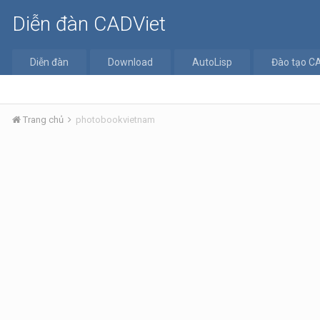
Diễn đàn CADViet
Diễn đàn
Download
AutoLisp
Đào tạo C
Trang chủ
photobookvietnam