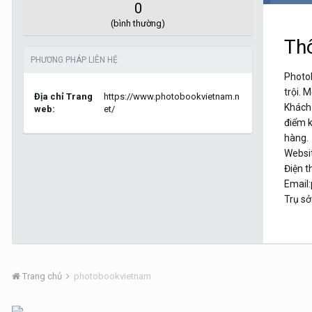
0
(bình thường)
Thô
PHƯƠNG PHÁP LIÊN HỆ
Photob
trội. 
Địa chỉ Trang
https://www.photobookvietnam.n
Khách 
web:
et/
điểm k
hàng.
Websit
Điện t
Email
Trụ s
Trang chủ
photobookvietnam