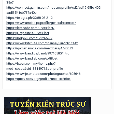
35e7
https://connect.garmin.com/modern/profile/cd2fcd19-65fc-405f-
aad5-541cb737a40e
https://telegra.ph/XX88-08-21-2
https://www.ameba.jp/profile/general/xx88bet/
https://leetcode.com/u/xx88bet/
https://justpaste.it/u/xx88bet
https://poipiku.com/12226596/
https://www.bitchute.com/channel/uiuZlN2Ft14z
https://gamebanana.com/members/4740673
https://www.band.us/band/99710580/intro
https://www.bandlab.com/xx88bet
https://b.cari.com.my/home.php?
mod=space&uid=3314971&do=profile
https://www.jetphotos.com/photographer/605646
https://que.u.nosv.org/profile?user=xx88bet