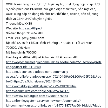
XX88 là nền tảng cá cược trực tuyến uy tín, hoạt động hợp pháp dưới
sự cấp phép của PAGCOR . Với giao diện thân thiện, bảo mật cao,
XX88 cung cấp đa dạng trò chơi như thể thao, casino, bắn cá, cùng
dịch vụ CSKH 24/7 chuyên nghiệp.
Thương hiệu: XX88
Website:
https://xx88.pet/
Số điện thoại: 0939652788
Email: xx88.pet@gmail.com
Địa chỉ: 66/40 Đ. Lê Đại Hành, Phường 07, Quận 11, Hồ Chí Minh
700000, Việt Nam
Mã bưu chính: 700000
Hashtag: #xx88 #xx88pet #nhacaixx88 #casinoxx88
https://experienceleaguecommunities.adobe.com/t5/user/viewprofil
epage/user-id/18110658
https://substance3d.adobe.com/community-
assets/profile/org.adobe.user:A17921D168A6D32C0A495FC2@Ado
beIDhttps://be.5ch.net/user/802453406
https://ameblo.jp/xx88bet/entry-12924498632.html
https://forum.ixbt.com/topic.cgi?id=4:146173
https://www.ozbargain.com.au/user/575864
https://bentleysystems.service-now.com/community?
id=community_user_profile&user=fb8970f88767ae50416dcbb7dabb