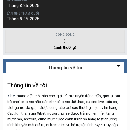
ĐÃ THAM GIA
Tháng 8 25, 2025
LẦN GHÉ THĂM CUỐI
Tháng 8 25, 2025
CỘNG ĐỒNG
0
(bình thường)
Thông tin về tôi
Thông tin về tôi
Xibet
mang đến một sân chơi giải trí trực tuyến đẳng cấp, quy tụ loạt
trò chơi cá cược hấp dẫn như cá cược thể thao, casino live, bắn cá,
slot game, đá gà,... được cung cấp bởi các thương hiệu uy tín hàng
đầu. Khi tham gia Xibet, người chơi sẽ được trải nghiệm nền tảng
mượt mà, an toàn, cùng mức cược cạnh tranh và hàng loạt chương
trình khuyến mãi giá trị, đi kèm dịch vụ hỗ trợ tận tình 24/7. Truy cập