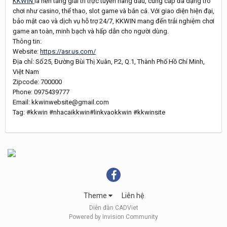
KKWIN
là nền tảng giải trí trực tuyến hàng đầu, cung cấp đa dạng trò
chơi như casino, thể thao, slot game và bắn cá. Với giao diện hiện đại,
bảo mật cao và dịch vụ hỗ trợ 24/7, KKWIN mang đến trải nghiệm chơi
game an toàn, minh bạch và hấp dẫn cho người dùng.
Thông tin:
Website:
https://asr.us.com/
Địa chỉ: Số 25, Đường Bùi Thị Xuân, P.2, Q.1, Thành Phố Hồ Chí Minh,
Việt Nam
Zipcode: 700000
Phone: 0975439777
Email: kkwinwebsite@gmail.com
Tag: #kkwin #nhacaikkwin#linkvaokkwin #kkwinsite
Theme
Liên hệ
Diễn đàn CADViet
Powered by Invision Community