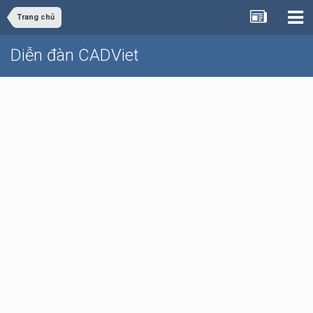
Trang chủ
Diễn đàn CADViet