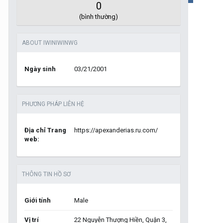
0
(bình thường)
ABOUT IWINIWINWG
Ngày sinh
03/21/2001
PHƯƠNG PHÁP LIÊN HỆ
Địa chỉ Trang
https://apexanderias.ru.com/
web:
THÔNG TIN HỒ SƠ
Giới tính
Male
Vị trí
22 Nguyễn Thượng Hiền, Quận 3,