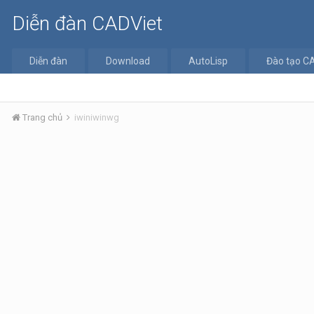
Diễn đàn CADViet
Diễn đàn
Download
AutoLisp
Đào tạo C
Trang chủ
iwiniwinwg