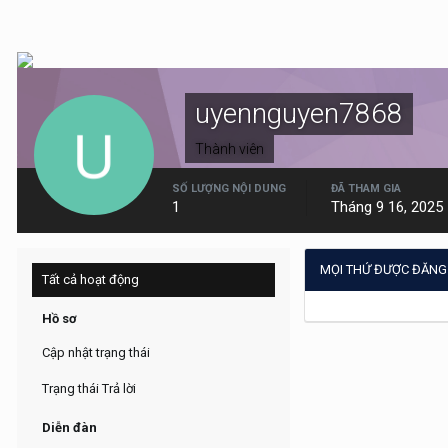
uyennguyen7868
Thành viên
SỐ LƯỢNG NỘI DUNG
ĐÃ THAM GIA
1
Tháng 9 16, 2025
MỌI THỨ ĐƯỢC ĐĂNG
Tất cả hoạt động
Hồ sơ
Cập nhật trạng thái
Trạng thái Trả lời
Diễn đàn