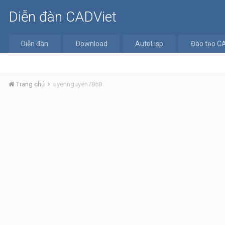
Diễn đàn CADViet
Diễn đàn
Download
AutoLisp
Đào tạo C
Trang chủ
uyennguyen7868