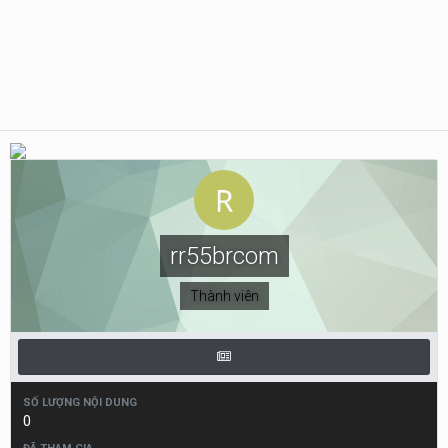
rr55brcom
Thành viên
SỐ LƯỢNG NỘI DUNG
0