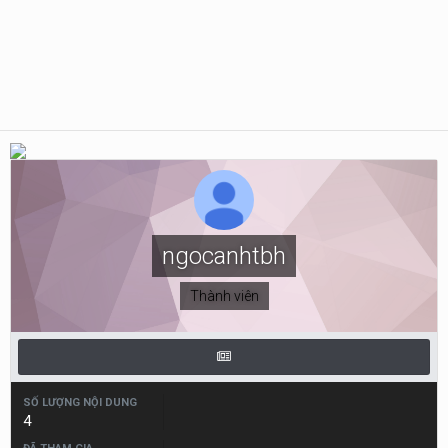
ngocanhtbh
Thành viên
SỐ LƯỢNG NỘI DUNG
4