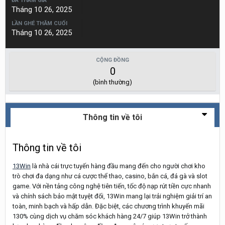
ĐÃ THAM GIA
Tháng 10 26, 2025
LẦN GHÉ THĂM CUỐI
Tháng 10 26, 2025
CỘNG ĐỒNG
0
(bình thường)
Thông tin về tôi
Thông tin về tôi
13Win
là nhà cái trực tuyến hàng đầu mang đến cho người chơi kho
trò chơi đa dạng như cá cược thể thao, casino, bắn cá, đá gà và slot
game. Với nền tảng công nghệ tiên tiến, tốc độ nạp rút tiền cực nhanh
và chính sách bảo mật tuyệt đối, 13Win mang lại trải nghiệm giải trí an
toàn, minh bạch và hấp dẫn. Đặc biệt, các chương trình khuyến mãi
130% cùng dịch vụ chăm sóc khách hàng 24/7 giúp 13Win trở thành