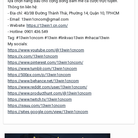
lựa chọn hàng đầu cho cộng đồng đam mê cá cược trực tuyến.
Thông tin liên hệ:
- Địa chỉ: 40/3B Đường Thành Thái, Phường 14, Quận 10, TP.HCM
- Email: 13win1cncom@gmail.com
- Website:
https://13win1.cn.com/
- Hotline: 0901.436.549
Tag: #13win1cncom #13win #linkvao13win #nhacai13win
My socials:
https://www.youtube.com/@13win1cncom
https://x.com/13win1cncom
https://www.pinterest.com/13win1cncom/
https://www.tumblr.com/13win1cncom
https://500px.com/p/13win1cncom
https://www.behance.net/13win1cncom
https://www.reddit.com/user/13win1cncom/
https://www.producthunt.com/@13win1cncom
https://www.twitch.tv/13win1cncom
https://issuu.com/13win1cncom
https://sites.google.com/view/13win1cncom