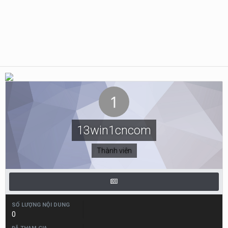
13win1cncom
Thành viên
SỐ LƯỢNG NỘI DUNG
0