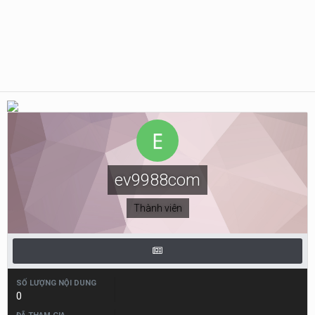
ev9988com
Thành viên
SỐ LƯỢNG NỘI DUNG
0