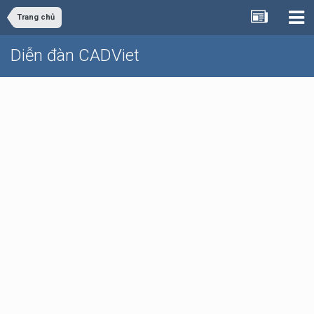
Trang chủ
Diễn đàn CADViet