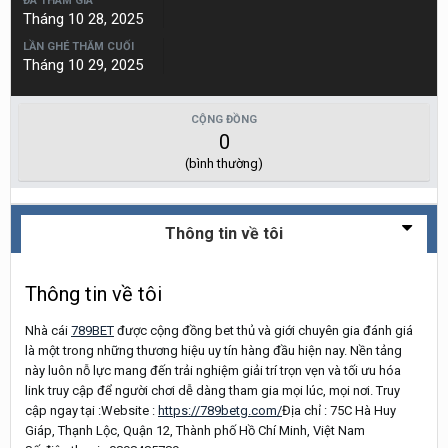
ĐÃ THAM GIA
Tháng 10 28, 2025
LẦN GHÉ THĂM CUỐI
Tháng 10 29, 2025
CỘNG ĐỒNG
0
(bình thường)
Thông tin về tôi
Thông tin về tôi
Nhà cái
789BET
được cộng đồng bet thủ và giới chuyên gia đánh giá
là một trong những thương hiệu uy tín hàng đầu hiện nay. Nền tảng
này luôn nỗ lực mang đến trải nghiệm giải trí trọn vẹn và tối ưu hóa
link truy cập để người chơi dễ dàng tham gia mọi lúc, mọi nơi. Truy
cập ngay tại :Website :
https://789betg.com/
Địa chỉ : 75C Hà Huy
Giáp, Thạnh Lộc, Quận 12, Thành phố Hồ Chí Minh, Việt Nam