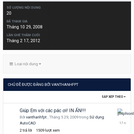
SỐ LƯỢNG NỘI DUNG
20
ĐÃ THAM GIA
Tháng 10 29, 2008
LẦN GHÉ THĂM CUỐI
Tháng 2 17, 2012
Loại nội dung
CHỦ ĐỀ ĐƯỢC ĐĂNG BỞI VANTHANHFPT
SẮP XẾP THEO
Giúp Em với các pác ơi! IN ẤN!!!
Tháng
Bởi
vanthanhfpt
,
Tháng 5 29, 2009
trong
Sử dụng
6
AutoCAD
3,
2
trả lời
1509
lượt xem
2009