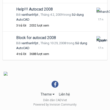
Help!!! Autocad 2008
Tháng
Bởi
vanthanhfpt
,
Tháng 4 2, 2009
trong
Sử dụng
4
AutoCAD
2,
3
trả lời
2032
lượt xem
2009
Block for autocad 2008
Tháng
Bởi
vanthanhfpt
,
Tháng 10 29, 2008
trong
Sử dụng
10
AutoCAD
30,
4
trả lời
3688
lượt xem
2008
Theme
Liên hệ
Diễn đàn CADViet
Powered by Invision Community