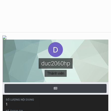
duc2060hp
Thành viên
SỐ LƯỢNG NỘI DUNG
1