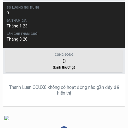
SỐ LƯỢNG NỘI DUNG
0
ĐÃ THAM GIA
Tháng 1 23
LẦN GHÉ THĂM CUỐI
Tháng 3 26
CỘNG ĐỒNG
0
(bình thường)
Thanh Luan CCUX8 không có hoạt động nào gần đây để
hiển thị