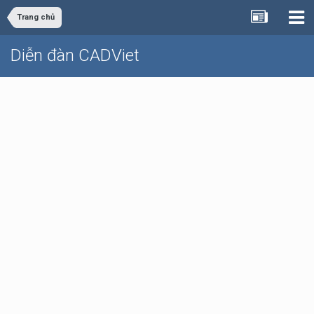
Trang chủ
Diễn đàn CADViet