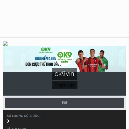
ok9vin
Thành viên
SỐ LƯỢNG NỘI DUNG
0