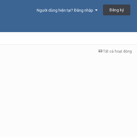
Đăng ký
Người dùng hiện tại? Đăng nhập
Tất cả hoạt động