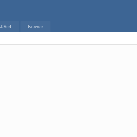
ADViet
Browse