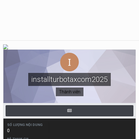
installturbotaxcom2025
Thành viên
SỐ LƯỢNG NỘI DUNG
0