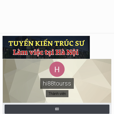
hi88tourss
Thành viên