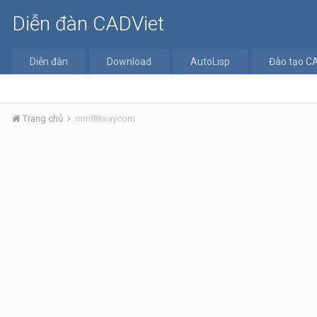
Diễn đàn CADViet
Diễn đàn
Download
AutoLisp
Đào tạo C
Trang chủ
mm88waycom