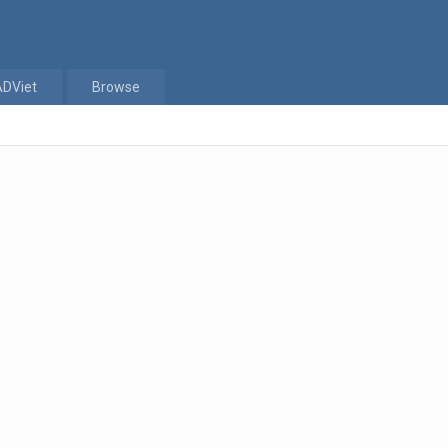
ADViet
Browse