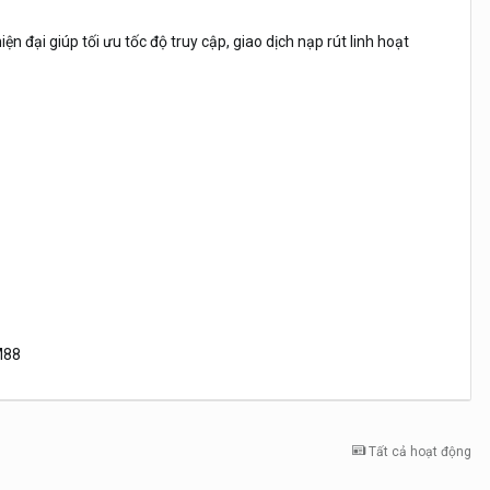
n đại giúp tối ưu tốc độ truy cập, giao dịch nạp rút linh hoạt
M88
Tất cả hoạt động