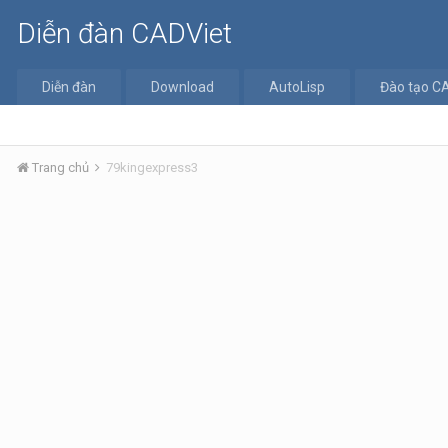
Diễn đàn CADViet
Diễn đàn
Download
AutoLisp
Đào tạo C
Trang chủ
79kingexpress3