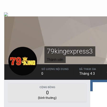
79kingexpress3
Thành viên
SỐ LƯỢNG NỘI DUNG
ĐÃ THAM GIA
0
Tháng 4 3
CỘNG ĐỒNG
0
(bình thường)