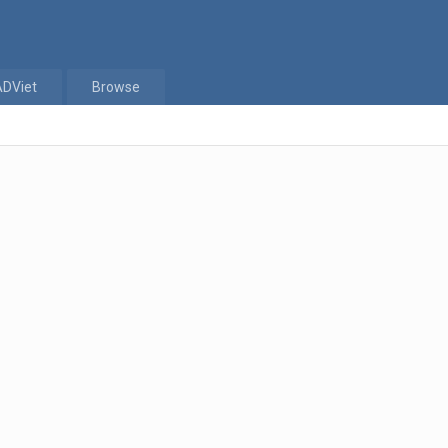
ADViet
Browse