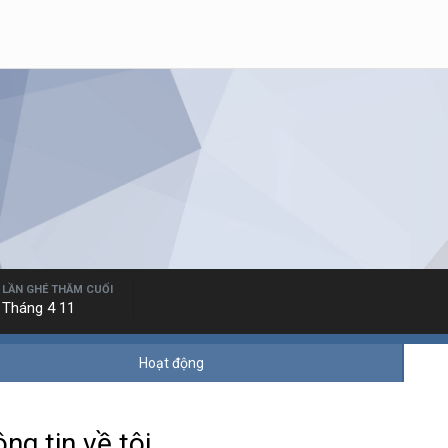
LẦN GHÉ THĂM CUỐI
Tháng 4 11
Hoạt động
ng tin về tôi