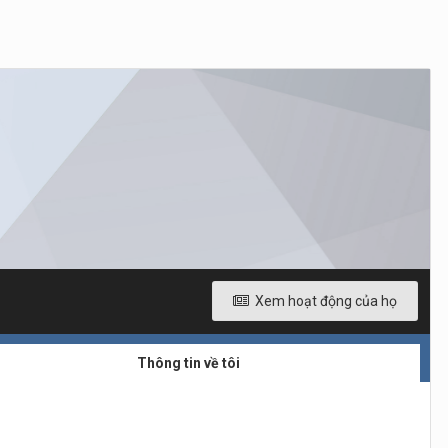
Xem hoạt động của họ
Thông tin về tôi