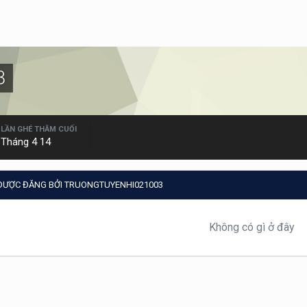
3
LẦN GHÉ THĂM CUỐI
Tháng 4 14
 ĐƯỢC ĐĂNG BỞI TRUONGTUYENHI021003
Không có gì ở đây