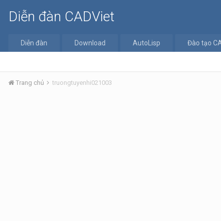
Diễn đàn CADViet
Diễn đàn
Download
AutoLisp
Đào tạo C
Trang chủ
truongtuyenhi021003