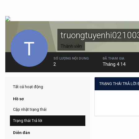
truongtuyenhi02100
Thành viên
SỐ LƯỢNG NỘI DUNG
ĐÃ THAM GIA
2
Tháng 4 14
TRẠNG THÁI TRẢ LỜI
Tất cả hoạt động
Hồ sơ
Cập nhật trạng thái
Trạng thái Trả lời
Diễn đàn