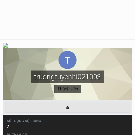
truongtuyenhi021003
Thành viên
SỐ LƯỢNG NỘI DUNG
2
ĐÃ THAM GIA