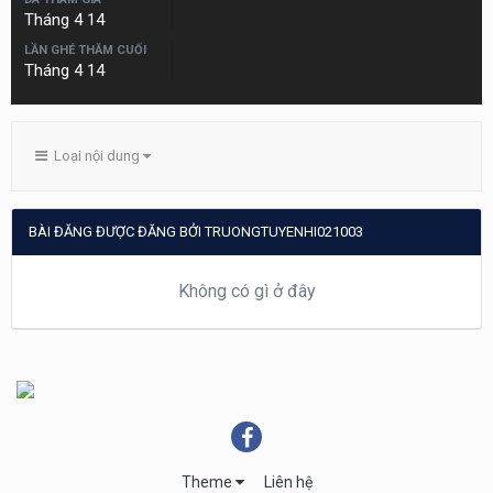
Tháng 4 14
LẦN GHÉ THĂM CUỐI
Tháng 4 14
Loại nội dung
BÀI ĐĂNG ĐƯỢC ĐĂNG BỞI TRUONGTUYENHI021003
Không có gì ở đây
Theme
Liên hệ