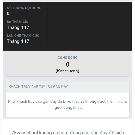
SỐ LƯỢNG NỘI DUNG
0
ĐÃ THAM GIA
Tháng 4 17
LẦN GHÉ THĂM CUỐI
Tháng 4 17
CỘNG ĐỒNG
0
(bình thường)
KHÁCH TRUY CẬP TIỂU SỬ GẦN ĐÂY
Khối khách truy cập gần đây đã bị vô hiệu và không được hiển thị cho
người dùng khác.
78winschool không có hoạt động nào gần đây để hiển