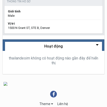
THÔNG TIN HỒ SƠ
Giới tính
Male
Vị trí
1500 N Grant ST, STE B, Denver
Hoạt động
thailandesim không có hoạt động nào gần đây để hiển
thị
Theme
Liên hệ