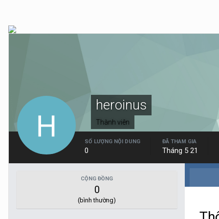
heroinus
Thành viên
SỐ LƯỢNG NỘI DUNG
ĐÃ THAM GIA
0
Tháng 5 21
CỘNG ĐỒNG
0
(bình thường)
Thô