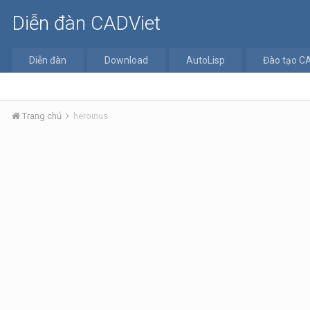
Diễn đàn CADViet
Diễn đàn
Download
AutoLisp
Đào tạo C
Trang chủ
heroinus