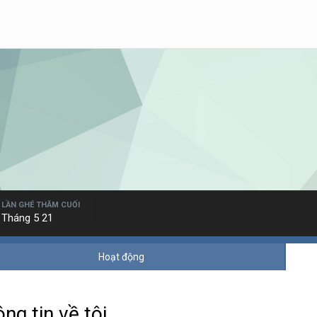
LẦN GHÉ THĂM CUỐI
Tháng 5 21
Hoạt động
ng tin về tôi