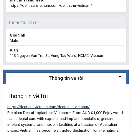
Địa chỉ Trang web:
https://dentistinvietnam.com/dentist-in-vietnam/
THÔNG TIN HỒ SƠ
Giới tính
Male
Vị trí
113 Nguyen Van Troi St, Vung Tau Ward, HCMC, Vietnam
Thông tin về tôi
Thông tin về tôi
https://dentistinvietnam.com/dentist-in-vietnam/
Premium Dental Implants in Vietnam – From AUD $1,000 Enjoy world-
class dental care with experienced implant specialists, genuine
implant systems, and modern facilities at a fraction of Australian
prices. Vietnam has become a trusted destination for international