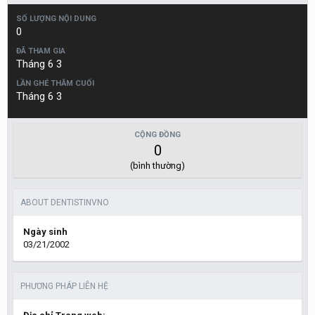
SỐ LƯỢNG NỘI DUNG
0
ĐÃ THAM GIA
Tháng 6 3
LẦN GHÉ THĂM CUỐI
Tháng 6 3
CỘNG ĐỒNG
0
(bình thường)
ABOUT DENTISTINVNO
Ngày sinh
03/21/2002
PHƯƠNG PHÁP LIÊN HỆ