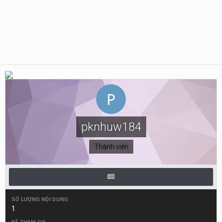
pknhuw184
Thành viên
SỐ LƯỢNG NỘI DUNG
1