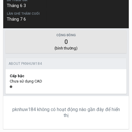
ĐÃ THAM GIA
Tháng 6 3
LẦN GHÉ THĂM CUỐI
Tháng 7 6
CỘNG ĐỒNG
0
(bình thường)
ABOUT PKNHUW184
Cấp bậc
Chưa sử dụng CAD
pknhuw184 không có hoạt động nào gần đây để hiển
thị